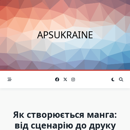
Skip
to
content
APSUKRAINE
Як створюється манга:
від сценарію до друку