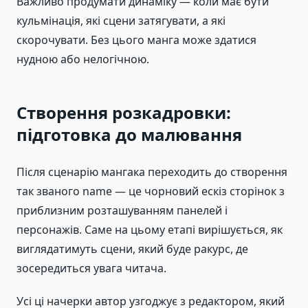
Важливо продумати динаміку — коли має бути
кульмінація, які сцени затягувати, а які
скорочувати. Без цього манга може здатися
нудною або нелогічною.
Створення розкадровки:
підготовка до малювання
Після сценарію мангака переходить до створення
так званого name — це чорновий ескіз сторінок з
приблизним розташуванням панелей і
персонажів. Саме на цьому етапі вирішується, як
виглядатимуть сцени, який буде ракурс, де
зосередиться увага читача.
Усі ці начерки автор узгоджує з редактором, який