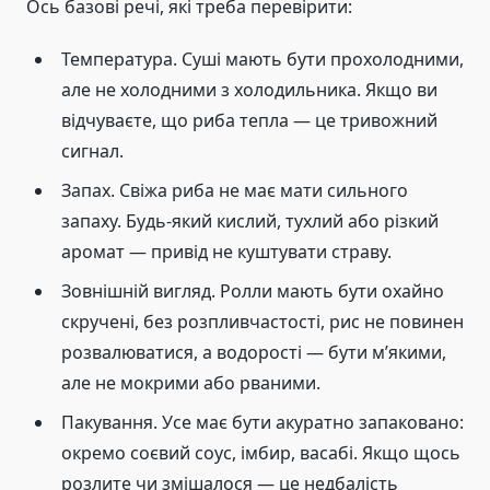
Ось базові речі, які треба перевірити:
Температура. Суші мають бути прохолодними,
але не холодними з холодильника. Якщо ви
відчуваєте, що риба тепла — це тривожний
сигнал.
Запах. Свіжа риба не має мати сильного
запаху. Будь-який кислий, тухлий або різкий
аромат — привід не куштувати страву.
Зовнішній вигляд. Ролли мають бути охайно
скручені, без розпливчастості, рис не повинен
розвалюватися, а водорості — бути м’якими,
але не мокрими або рваними.
Пакування. Усе має бути акуратно запаковано:
окремо соєвий соус, імбир, васабі. Якщо щось
розлите чи змішалося — це недбалість