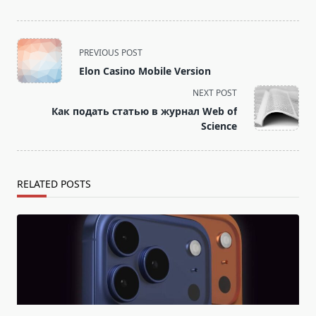
<span
PREVIOUS POST
class="nav-
Elon Casino Mobile Version
subtitle
NEXT POST
screen-
Как подать статью в журнал Web of
reader-
Science
text">Page</span>
RELATED POSTS