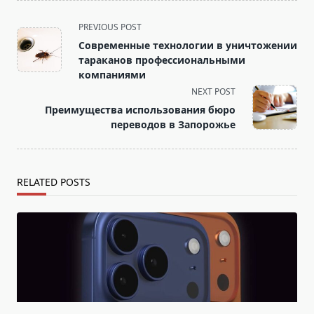
<span
PREVIOUS POST
class="nav-
Современные технологии в уничтожении
subtitle
тараканов профессиональными
screen-
компаниями
reader-
NEXT POST
text">Page</span>
Преимущества использования бюро
переводов в Запорожье
RELATED POSTS