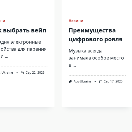
ини
Новини
к выбрать вейп
Преимущества
цифрового рояля
одня электронные
ройства для парения
Музыка всегда
ли
...
занимала особое место
в
...
s-Ukraine
Сер 22, 2025
Aps-Ukraine
Сер 17, 2025