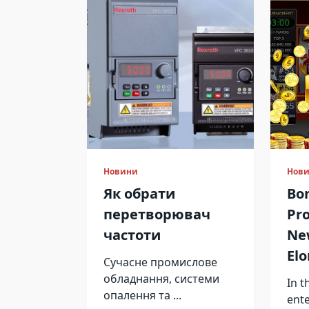
Новини
Нов
Як обрати
Bo
перетворювач
Pro
частоти
New
Elo
Сучасне промислове
обладнання, системи
In t
опалення та
...
ent