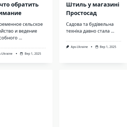
 что обратить
Штиль у магазині
имание
Простосад
ременное сельское
Садова та будівельна
яйство и ведение
техніка давно стала
...
собного
...
Aps-Ukraine
Вер 1, 2025
s-Ukraine
Вер 1, 2025