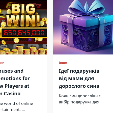
ини
Інше
nuses and
Ідеї подарунків
motions for
від мами для
 Players at
дорослого сина
n Casino
Коли син дорослішає,
вибір подарунка для
...
he world of online
ertainment,
...