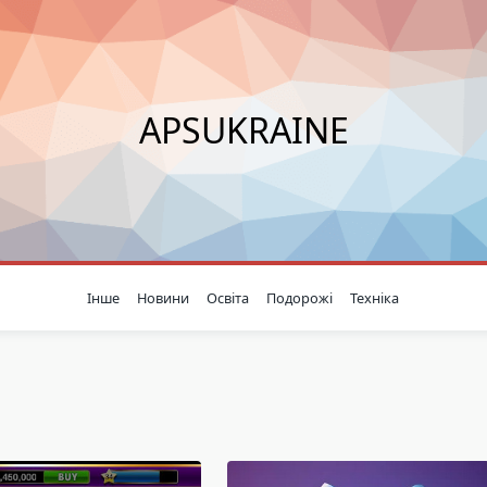
APSUKRAINE
Інше
Новини
Освіта
Подорожі
Техніка