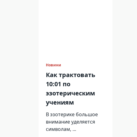
Новини
Как трактовать
10:01 по
эзотерическим
учениям
В эзотерике большое
внимание уделяется
символам,
...