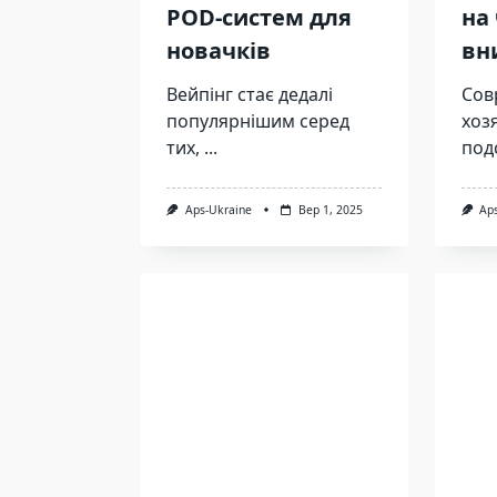
POD-систем для
на
новачків
вн
Вейпінг стає дедалі
Сов
популярнішим серед
хоз
тих,
...
под
Aps-Ukraine
Вер 1, 2025
Ap