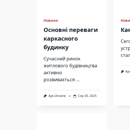
Новини
Нов
Основні переваги
Ка
каркасного
Сег
будинку
уст
ста
Сучасний ринок
житлового будівництва
активно
Ap
розвивається
...
Aps-Ukraine
Сер 30, 2025