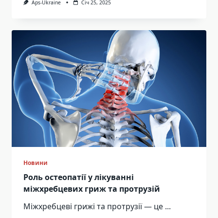
Aps-Ukraine
Січ 25, 2025
Новини
Роль остеопатії у лікуванні
міжхребцевих гриж та протрузій
Міжхребцеві грижі та протрузії — це
...